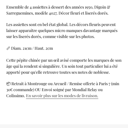
d'un
Ensemble de 4 assiettes à dessert des années 1950, Digoin &
produit
Sarreguemines, modèle 4027. Décor fleuri et liserés dorés.
à
votre
Les assiettes sont en bel état global. Les décors fleuris peuvent
panier
laisser apparaître quelques micro manques davantage marqués
sur les liserés dorés, comme visible sur les photos.
📏 Diam. 21cm / Haut. 2cm
Cette pépite chinée par un œil avisé comporte les marques de son
âge qui la rendent si singulière. Un soin tout particulier lui a été
apporté pour qu'elle retrouve toutes ses notes de noblesse.
📦 Retrait à Montrouge ou Arcueil
/ Remise offerte à Paris 7 (min
30€ commande) OU Envoi soigné par Mondial Relay ou
Colissimo.
En savoir plus sur les modes de livraison.