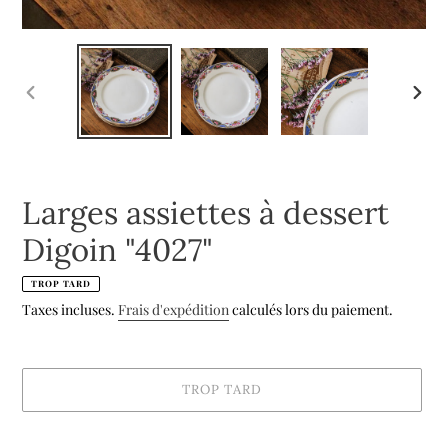
DIAPOSITIVE
DIAP
PRÉCÉDENTE
SUIV
Larges assiettes à dessert
Digoin "4027"
TROP TARD
Taxes incluses.
Frais d'expédition
calculés lors du paiement.
TROP TARD
Ajout